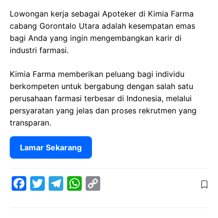
Lowongan kerja sebagai Apoteker di Kimia Farma
cabang Gorontalo Utara adalah kesempatan emas
bagi Anda yang ingin mengembangkan karir di
industri farmasi.
Kimia Farma memberikan peluang bagi individu
berkompeten untuk bergabung dengan salah satu
perusahaan farmasi terbesar di Indonesia, melalui
persyaratan yang jelas dan proses rekrutmen yang
transparan.
Lamar Sekarang
F
T
T
W
C
a
w
e
h
o
c
i
l
a
p