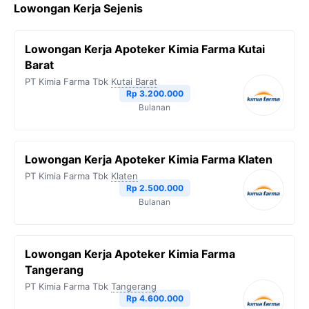
Lowongan Kerja Sejenis
e
t
e
t
y
b
t
g
s
L
Lowongan Kerja Apoteker Kimia Farma Kutai
o
e
r
A
i
Barat
o
r
a
p
n
PT Kimia Farma Tbk
Kutai Barat
Rp 3.200.000
k
m
p
k
Bulanan
Lowongan Kerja Apoteker Kimia Farma Klaten
PT Kimia Farma Tbk
Klaten
Rp 2.500.000
Bulanan
Lowongan Kerja Apoteker Kimia Farma
Tangerang
PT Kimia Farma Tbk
Tangerang
Rp 4.600.000