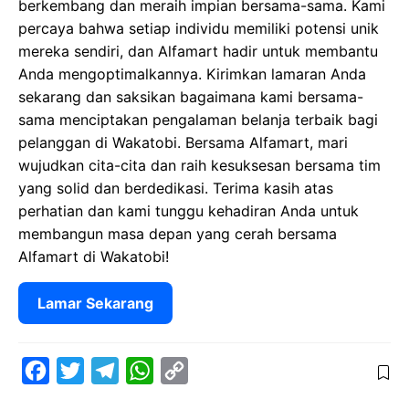
berkembang dan meraih impian bersama-sama. Kami
percaya bahwa setiap individu memiliki potensi unik
mereka sendiri, dan Alfamart hadir untuk membantu
Anda mengoptimalkannya. Kirimkan lamaran Anda
sekarang dan saksikan bagaimana kami bersama-
sama menciptakan pengalaman belanja terbaik bagi
pelanggan di Wakatobi. Bersama Alfamart, mari
wujudkan cita-cita dan raih kesuksesan bersama tim
yang solid dan berdedikasi. Terima kasih atas
perhatian dan kami tunggu kehadiran Anda untuk
membangun masa depan yang cerah bersama
Alfamart di Wakatobi!
Lamar Sekarang
F
T
T
W
C
a
w
e
h
o