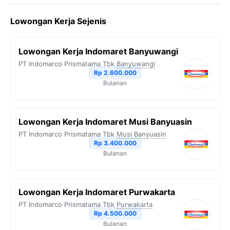
c
i
l
a
p
Lowongan Kerja Sejenis
e
t
e
t
y
b
t
g
s
L
Lowongan Kerja Indomaret Banyuwangi
o
e
r
A
i
PT Indomarco Prismatama Tbk
Banyuwangi
o
r
a
p
n
Rp 2.600.000
Bulanan
k
m
p
k
Lowongan Kerja Indomaret Musi Banyuasin
PT Indomarco Prismatama Tbk
Musi Banyuasin
Rp 3.400.000
Bulanan
Lowongan Kerja Indomaret Purwakarta
PT Indomarco Prismatama Tbk
Purwakarta
Rp 4.500.000
Bulanan