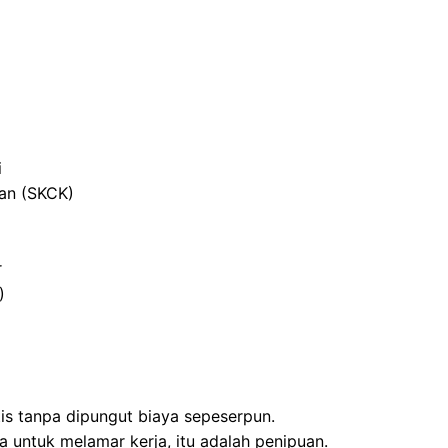
i
ian (SKCK)
r
)
tis tanpa dipungut biaya sepeserpun.
 untuk melamar kerja, itu adalah penipuan.