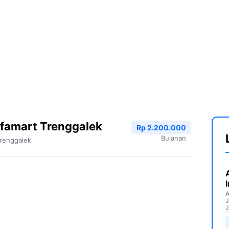
famart Trenggalek
Rp 2.200.000
Bulanan
renggalek
A
J
J