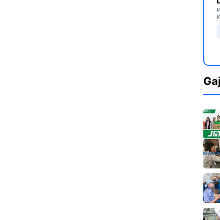
P
K
Ga