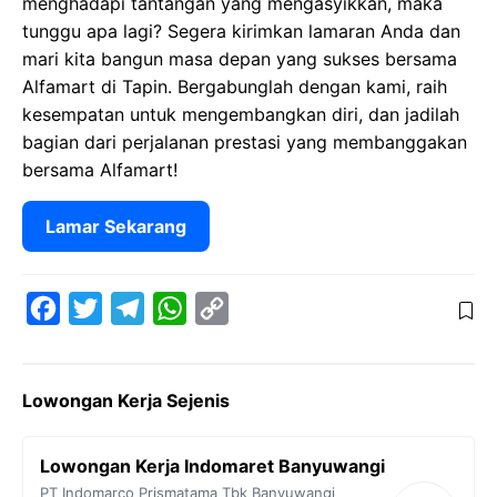
menghadapi tantangan yang mengasyikkan, maka
tunggu apa lagi? Segera kirimkan lamaran Anda dan
mari kita bangun masa depan yang sukses bersama
Alfamart di Tapin. Bergabunglah dengan kami, raih
kesempatan untuk mengembangkan diri, dan jadilah
bagian dari perjalanan prestasi yang membanggakan
bersama Alfamart!
Lamar Sekarang
F
T
T
W
C
a
w
e
h
o
c
i
l
a
p
Lowongan Kerja Sejenis
e
t
e
t
y
b
t
g
s
L
Lowongan Kerja Indomaret Banyuwangi
o
e
r
A
i
PT Indomarco Prismatama Tbk
Banyuwangi