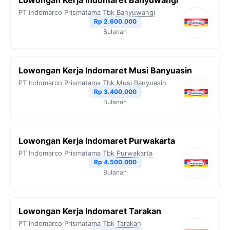
Lowongan Kerja Indomaret Banyuwangi
o
e
r
A
i
PT Indomarco Prismatama Tbk
Banyuwangi
o
r
a
p
n
Rp 2.600.000
Bulanan
k
m
p
k
Lowongan Kerja Indomaret Musi Banyuasin
PT Indomarco Prismatama Tbk
Musi Banyuasin
Rp 3.400.000
Bulanan
Lowongan Kerja Indomaret Purwakarta
PT Indomarco Prismatama Tbk
Purwakarta
Rp 4.500.000
Bulanan
Lowongan Kerja Indomaret Tarakan
PT Indomarco Prismatama Tbk
Tarakan