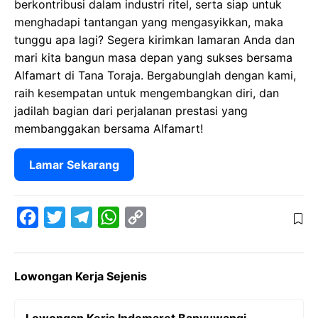
berkontribusi dalam industri ritel, serta siap untuk
menghadapi tantangan yang mengasyikkan, maka
tunggu apa lagi? Segera kirimkan lamaran Anda dan
mari kita bangun masa depan yang sukses bersama
Alfamart di Tana Toraja. Bergabunglah dengan kami,
raih kesempatan untuk mengembangkan diri, dan
jadilah bagian dari perjalanan prestasi yang
membanggakan bersama Alfamart!
Lamar Sekarang
F
T
T
W
C
a
w
e
h
o
c
i
l
a
p
Lowongan Kerja Sejenis
e
t
e
t
y
b
t
g
s
L