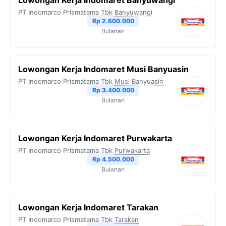
Lowongan Kerja Indomaret Banyuwangi
o
e
r
A
i
PT Indomarco Prismatama Tbk
Banyuwangi
o
r
a
p
n
Rp 2.600.000
Bulanan
k
m
p
k
Lowongan Kerja Indomaret Musi Banyuasin
PT Indomarco Prismatama Tbk
Musi Banyuasin
Rp 3.400.000
Bulanan
Lowongan Kerja Indomaret Purwakarta
PT Indomarco Prismatama Tbk
Purwakarta
Rp 4.500.000
Bulanan
Lowongan Kerja Indomaret Tarakan
PT Indomarco Prismatama Tbk
Tarakan