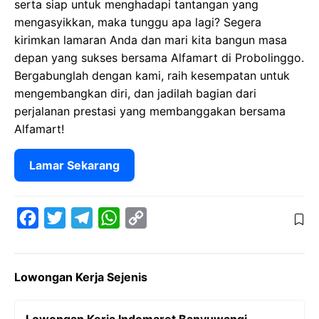
serta siap untuk menghadapi tantangan yang
mengasyikkan, maka tunggu apa lagi? Segera
kirimkan lamaran Anda dan mari kita bangun masa
depan yang sukses bersama Alfamart di Probolinggo.
Bergabunglah dengan kami, raih kesempatan untuk
mengembangkan diri, dan jadilah bagian dari
perjalanan prestasi yang membanggakan bersama
Alfamart!
Lamar Sekarang
F
T
T
W
C
a
w
e
h
o
c
i
l
a
p
Lowongan Kerja Sejenis
e
t
e
t
y
b
t
g
s
L