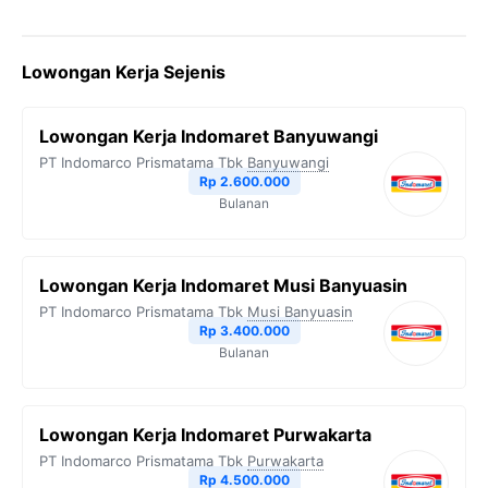
a
w
e
h
o
c
i
l
a
p
Lowongan Kerja Sejenis
e
t
e
t
y
b
t
g
s
L
Lowongan Kerja Indomaret Banyuwangi
o
e
r
A
i
PT Indomarco Prismatama Tbk
Banyuwangi
o
r
a
p
n
Rp 2.600.000
Bulanan
k
m
p
k
Lowongan Kerja Indomaret Musi Banyuasin
PT Indomarco Prismatama Tbk
Musi Banyuasin
Rp 3.400.000
Bulanan
Lowongan Kerja Indomaret Purwakarta
PT Indomarco Prismatama Tbk
Purwakarta
Rp 4.500.000