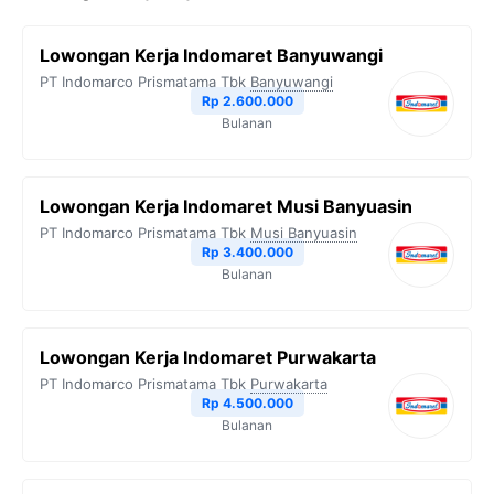
b
t
g
s
L
Lowongan Kerja Indomaret Banyuwangi
o
e
r
A
i
PT Indomarco Prismatama Tbk
Banyuwangi
o
r
a
p
n
Rp 2.600.000
Bulanan
k
m
p
k
Lowongan Kerja Indomaret Musi Banyuasin
PT Indomarco Prismatama Tbk
Musi Banyuasin
Rp 3.400.000
Bulanan
Lowongan Kerja Indomaret Purwakarta
PT Indomarco Prismatama Tbk
Purwakarta
Rp 4.500.000
Bulanan