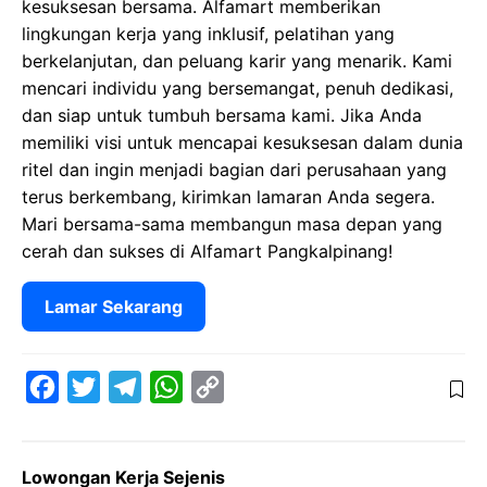
kesuksesan bersama. Alfamart memberikan
lingkungan kerja yang inklusif, pelatihan yang
berkelanjutan, dan peluang karir yang menarik. Kami
mencari individu yang bersemangat, penuh dedikasi,
dan siap untuk tumbuh bersama kami. Jika Anda
memiliki visi untuk mencapai kesuksesan dalam dunia
ritel dan ingin menjadi bagian dari perusahaan yang
terus berkembang, kirimkan lamaran Anda segera.
Mari bersama-sama membangun masa depan yang
cerah dan sukses di Alfamart Pangkalpinang!
Lamar Sekarang
F
T
T
W
C
a
w
e
h
o
c
i
l
a
p
Lowongan Kerja Sejenis
e
t
e
t
y