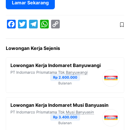
Lamar Sekarang
F
T
T
W
C
a
w
e
h
o
c
i
l
a
p
Lowongan Kerja Sejenis
e
t
e
t
y
b
t
g
s
L
Lowongan Kerja Indomaret Banyuwangi
o
e
r
A
i
PT Indomarco Prismatama Tbk
Banyuwangi
o
r
a
p
n
Rp 2.600.000
Bulanan
k
m
p
k
Lowongan Kerja Indomaret Musi Banyuasin
PT Indomarco Prismatama Tbk
Musi Banyuasin
Rp 3.400.000
Bulanan