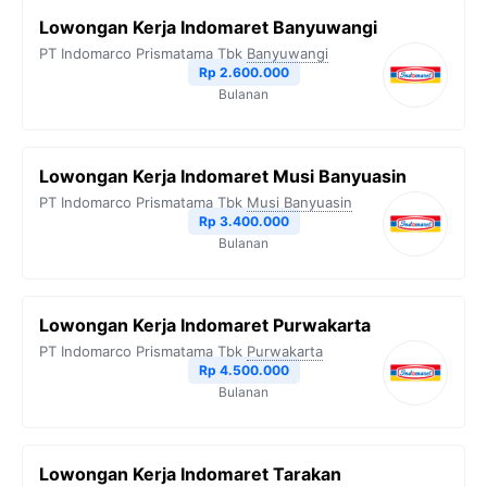
b
t
g
s
L
Lowongan Kerja Indomaret Banyuwangi
o
e
r
A
i
PT Indomarco Prismatama Tbk
Banyuwangi
o
r
a
p
n
Rp 2.600.000
Bulanan
k
m
p
k
Lowongan Kerja Indomaret Musi Banyuasin
PT Indomarco Prismatama Tbk
Musi Banyuasin
Rp 3.400.000
Bulanan
Lowongan Kerja Indomaret Purwakarta
PT Indomarco Prismatama Tbk
Purwakarta
Rp 4.500.000
Bulanan
Lowongan Kerja Indomaret Tarakan