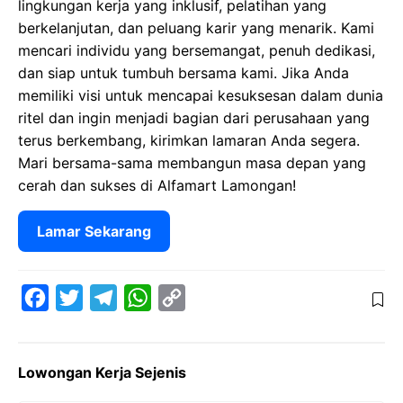
lingkungan kerja yang inklusif, pelatihan yang
berkelanjutan, dan peluang karir yang menarik. Kami
mencari individu yang bersemangat, penuh dedikasi,
dan siap untuk tumbuh bersama kami. Jika Anda
memiliki visi untuk mencapai kesuksesan dalam dunia
ritel dan ingin menjadi bagian dari perusahaan yang
terus berkembang, kirimkan lamaran Anda segera.
Mari bersama-sama membangun masa depan yang
cerah dan sukses di Alfamart Lamongan!
Lamar Sekarang
F
T
T
W
C
a
w
e
h
o
c
i
l
a
p
Lowongan Kerja Sejenis
e
t
e
t
y