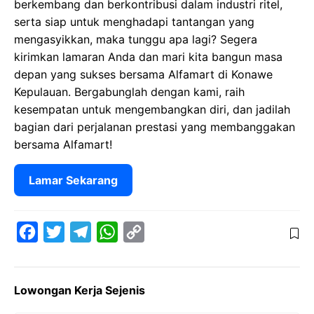
berkembang dan berkontribusi dalam industri ritel,
serta siap untuk menghadapi tantangan yang
mengasyikkan, maka tunggu apa lagi? Segera
kirimkan lamaran Anda dan mari kita bangun masa
depan yang sukses bersama Alfamart di Konawe
Kepulauan. Bergabunglah dengan kami, raih
kesempatan untuk mengembangkan diri, dan jadilah
bagian dari perjalanan prestasi yang membanggakan
bersama Alfamart!
Lamar Sekarang
F
T
T
W
C
a
w
e
h
o
c
i
l
a
p
Lowongan Kerja Sejenis
e
t
e
t
y