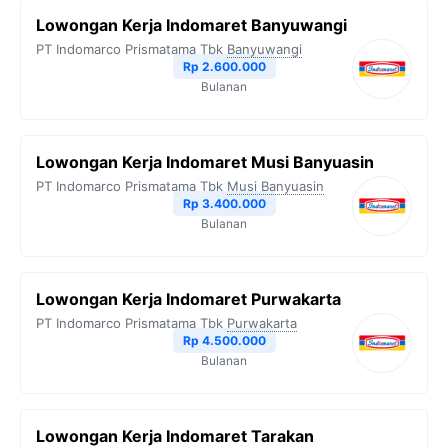
b
t
g
s
L
Lowongan Kerja Indomaret Banyuwangi
o
e
r
A
i
PT Indomarco Prismatama Tbk
Banyuwangi
o
r
a
p
n
Rp 2.600.000
Bulanan
k
m
p
k
Lowongan Kerja Indomaret Musi Banyuasin
PT Indomarco Prismatama Tbk
Musi Banyuasin
Rp 3.400.000
Bulanan
Lowongan Kerja Indomaret Purwakarta
PT Indomarco Prismatama Tbk
Purwakarta
Rp 4.500.000
Bulanan
Lowongan Kerja Indomaret Tarakan