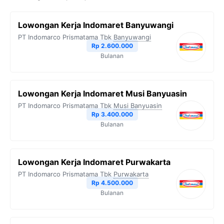
b
t
g
s
L
Lowongan Kerja Indomaret Banyuwangi
o
e
r
A
i
PT Indomarco Prismatama Tbk
Banyuwangi
o
r
a
p
n
Rp 2.600.000
Bulanan
k
m
p
k
Lowongan Kerja Indomaret Musi Banyuasin
PT Indomarco Prismatama Tbk
Musi Banyuasin
Rp 3.400.000
Bulanan
Lowongan Kerja Indomaret Purwakarta
PT Indomarco Prismatama Tbk
Purwakarta
Rp 4.500.000
Bulanan