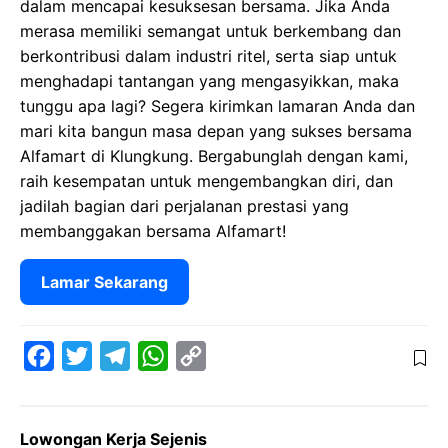
dalam mencapai kesuksesan bersama. Jika Anda
merasa memiliki semangat untuk berkembang dan
berkontribusi dalam industri ritel, serta siap untuk
menghadapi tantangan yang mengasyikkan, maka
tunggu apa lagi? Segera kirimkan lamaran Anda dan
mari kita bangun masa depan yang sukses bersama
Alfamart di Klungkung. Bergabunglah dengan kami,
raih kesempatan untuk mengembangkan diri, dan
jadilah bagian dari perjalanan prestasi yang
membanggakan bersama Alfamart!
Lamar Sekarang
F
T
T
W
C
a
w
e
h
o
c
i
l
a
p
Lowongan Kerja Sejenis
e
t
e
t
y