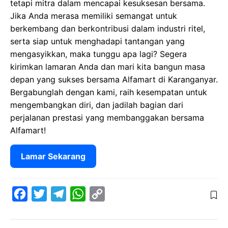
tetapi mitra dalam mencapai kesuksesan bersama.
Jika Anda merasa memiliki semangat untuk
berkembang dan berkontribusi dalam industri ritel,
serta siap untuk menghadapi tantangan yang
mengasyikkan, maka tunggu apa lagi? Segera
kirimkan lamaran Anda dan mari kita bangun masa
depan yang sukses bersama Alfamart di Karanganyar.
Bergabunglah dengan kami, raih kesempatan untuk
mengembangkan diri, dan jadilah bagian dari
perjalanan prestasi yang membanggakan bersama
Alfamart!
Lamar Sekarang
F
T
T
W
C
a
w
e
h
o
c
i
l
a
p