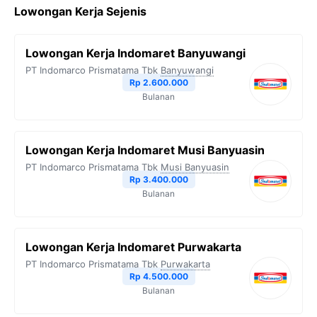
Lowongan Kerja Sejenis
e
t
e
t
y
b
t
g
s
L
Lowongan Kerja Indomaret Banyuwangi
o
e
r
A
i
PT Indomarco Prismatama Tbk
Banyuwangi
o
r
a
p
n
Rp 2.600.000
Bulanan
k
m
p
k
Lowongan Kerja Indomaret Musi Banyuasin
PT Indomarco Prismatama Tbk
Musi Banyuasin
Rp 3.400.000
Bulanan
Lowongan Kerja Indomaret Purwakarta
PT Indomarco Prismatama Tbk
Purwakarta
Rp 4.500.000
Bulanan