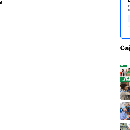
!
P
K
Ga