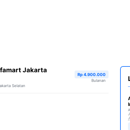
famart Jakarta
Rp 4.900.000
Bulanan
akarta Selatan
A
J
J