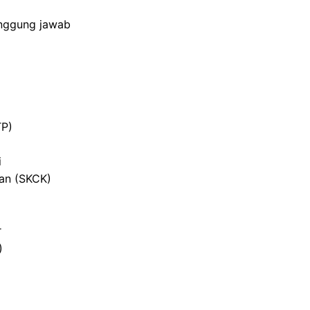
anggung jawab
TP)
i
ian (SKCK)
r
)