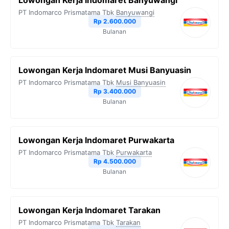
Lowongan Kerja Indomaret Banyuwangi
o
e
r
A
i
PT Indomarco Prismatama Tbk
Banyuwangi
o
r
a
p
n
Rp 2.600.000
Bulanan
k
m
p
k
Lowongan Kerja Indomaret Musi Banyuasin
PT Indomarco Prismatama Tbk
Musi Banyuasin
Rp 3.400.000
Bulanan
Lowongan Kerja Indomaret Purwakarta
PT Indomarco Prismatama Tbk
Purwakarta
Rp 4.500.000
Bulanan
Lowongan Kerja Indomaret Tarakan
PT Indomarco Prismatama Tbk
Tarakan