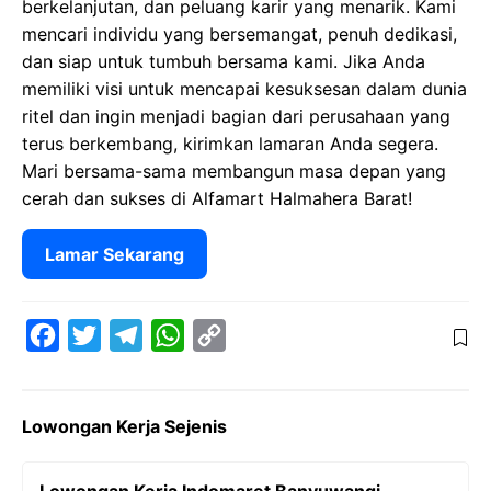
berkelanjutan, dan peluang karir yang menarik. Kami
mencari individu yang bersemangat, penuh dedikasi,
dan siap untuk tumbuh bersama kami. Jika Anda
memiliki visi untuk mencapai kesuksesan dalam dunia
ritel dan ingin menjadi bagian dari perusahaan yang
terus berkembang, kirimkan lamaran Anda segera.
Mari bersama-sama membangun masa depan yang
cerah dan sukses di Alfamart Halmahera Barat!
Lamar Sekarang
F
T
T
W
C
a
w
e
h
o
c
i
l
a
p
Lowongan Kerja Sejenis
e
t
e
t
y
b
t
g
s
L