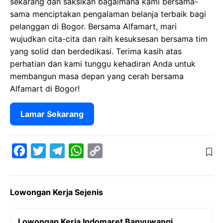
sekarang dan saksikan bagaimana kami bersama-
sama menciptakan pengalaman belanja terbaik bagi
pelanggan di Bogor. Bersama Alfamart, mari
wujudkan cita-cita dan raih kesuksesan bersama tim
yang solid dan berdedikasi. Terima kasih atas
perhatian dan kami tunggu kehadiran Anda untuk
membangun masa depan yang cerah bersama
Alfamart di Bogor!
Lamar Sekarang
F
T
T
W
C
a
w
e
h
o
c
i
l
a
p
Lowongan Kerja Sejenis
e
t
e
t
y
b
t
g
s
L
Lowongan Kerja Indomaret Banyuwangi