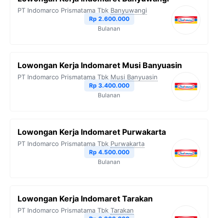
o
e
r
A
i
PT Indomarco Prismatama Tbk
Banyuwangi
o
r
a
p
n
Rp 2.600.000
Bulanan
k
m
p
k
Lowongan Kerja Indomaret Musi Banyuasin
PT Indomarco Prismatama Tbk
Musi Banyuasin
Rp 3.400.000
Bulanan
Lowongan Kerja Indomaret Purwakarta
PT Indomarco Prismatama Tbk
Purwakarta
Rp 4.500.000
Bulanan
Lowongan Kerja Indomaret Tarakan
PT Indomarco Prismatama Tbk
Tarakan