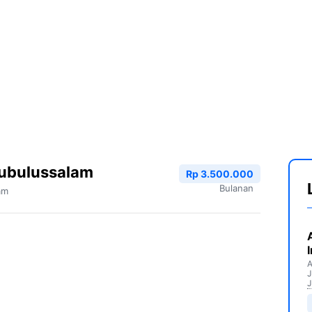
Subulussalam
Rp 3.500.000
Bulanan
am
A
J
J