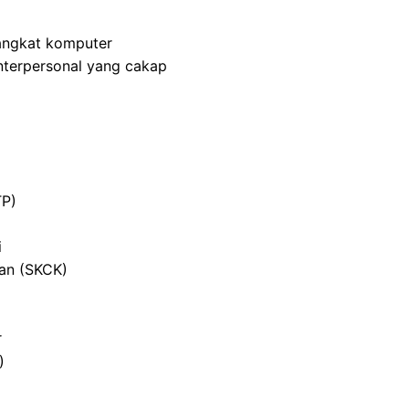
angkat komputer
nterpersonal yang cakap
TP)
i
ian (SKCK)
r
)