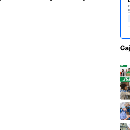
P
K
Ga