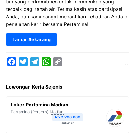
tim yang berkomitmen untuk memberikan yang
terbaik bagi tanah air. Terima kasih atas partisipasi
Anda, dan kami sangat menantikan kehadiran Anda di
perjalanan karir bersama Pertamina!
Lamar Sekarang
F
T
T
W
C
a
w
e
h
o
c
i
l
a
p
Lowongan Kerja Sejenis
e
t
e
t
y
b
t
g
s
L
Loker Pertamina Madiun
o
e
r
A
i
Pertamina (Persero)
Madiun
o
r
a
p
n
Rp 2.200.000
Bulanan
k
m
p
k