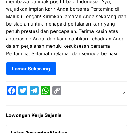
membawa dampak positif bagi Indonesia. Ayo,
wujudkan impian karir Anda bersama Pertamina di
Maluku Tengah! Kirimkan lamaran Anda sekarang dan
bersiaplah untuk menapaki perjalanan karir yang
penuh prestasi dan pencapaian. Terima kasih atas
antusiasme Anda, dan kami nantikan kehadiran Anda
dalam perjalanan menuju kesuksesan bersama
Pertamina. Selamat melamar dan semoga berhasil!
Lamar Sekarang
F
T
T
W
C
a
w
e
h
o
c
i
l
a
p
Lowongan Kerja Sejenis
e
t
e
t
y
b
t
g
s
L
Loker Pertamina Madiun