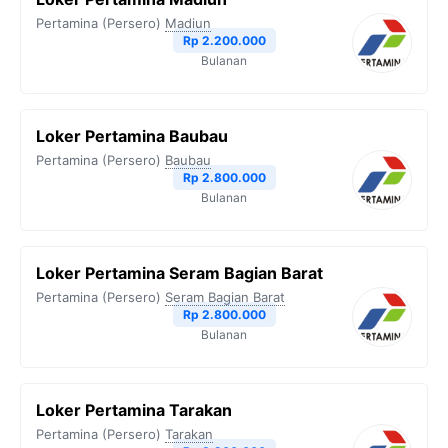
o
e
r
A
i
Pertamina (Persero)
Madiun
o
r
a
p
n
Rp 2.200.000
Bulanan
k
m
p
k
Loker Pertamina Baubau
Pertamina (Persero)
Baubau
Rp 2.800.000
Bulanan
Loker Pertamina Seram Bagian Barat
Pertamina (Persero)
Seram Bagian Barat
Rp 2.800.000
Bulanan
Loker Pertamina Tarakan
Pertamina (Persero)
Tarakan