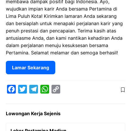
membawa dampak positif bagi Indonesia. Ayo,
wujudkan impian karir Anda bersama Pertamina di
Lima Puluh Kota! Kirimkan lamaran Anda sekarang
dan bersiaplah untuk menapaki perjalanan karir yang
penuh prestasi dan pencapaian. Terima kasih atas
antusiasme Anda, dan kami nantikan kehadiran Anda
dalam perjalanan menuju kesuksesan bersama
Pertamina. Selamat melamar dan semoga berhasil!
Lamar Sekarang
F
T
T
W
C
a
w
e
h
o
c
i
l
a
p
Lowongan Kerja Sejenis
e
t
e
t
y
b
t
g
s
L
Loker Pertamina Madiun