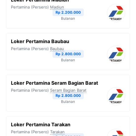
o
e
r
A
i
Pertamina (Persero)
Madiun
o
r
a
p
n
Rp 2.200.000
Bulanan
k
m
p
k
Loker Pertamina Baubau
Pertamina (Persero)
Baubau
Rp 2.800.000
Bulanan
Loker Pertamina Seram Bagian Barat
Pertamina (Persero)
Seram Bagian Barat
Rp 2.800.000
Bulanan
Loker Pertamina Tarakan
Pertamina (Persero)
Tarakan