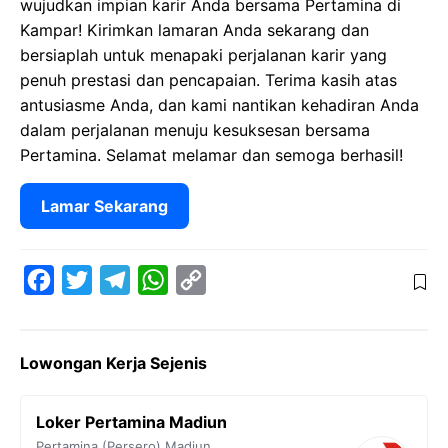
wujudkan impian karir Anda bersama Pertamina di
Kampar! Kirimkan lamaran Anda sekarang dan
bersiaplah untuk menapaki perjalanan karir yang
penuh prestasi dan pencapaian. Terima kasih atas
antusiasme Anda, dan kami nantikan kehadiran Anda
dalam perjalanan menuju kesuksesan bersama
Pertamina. Selamat melamar dan semoga berhasil!
Lamar Sekarang
F
T
T
W
C
a
w
e
h
o
c
i
l
a
p
Lowongan Kerja Sejenis
e
t
e
t
y
b
t
g
s
L
Loker Pertamina Madiun
o
e
r
A
i
Pertamina (Persero)
Madiun