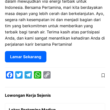
dalam mewujudkan visi energi terbaik untuk
Indonesia. Bersama Pertamina, mari kita berdayakan
masa depan yang lebih cerah dan berkelanjutan. Ayo,
segera raih kesempatan ini dan menjadi bagian dari
tim yang berkomitmen untuk memberikan yang
terbaik bagi tanah air. Terima kasih atas partisipasi
Anda, dan kami sangat menantikan kehadiran Anda di
perjalanan karir bersama Pertamina!
Lamar Sekarang
F
T
T
W
C
a
w
e
h
o
c
i
l
a
p
Lowongan Kerja Sejenis
e
t
e
t
y
b
t
g
s
L
Loker Pertamina Madiun