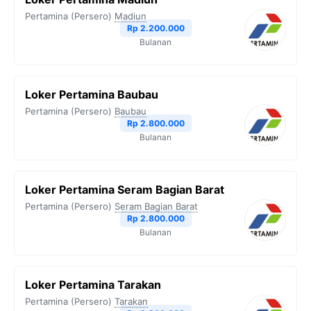
o
e
r
A
i
Pertamina (Persero)
Madiun
o
r
a
p
n
Rp 2.200.000
Bulanan
k
m
p
k
Loker Pertamina Baubau
Pertamina (Persero)
Baubau
Rp 2.800.000
Bulanan
Loker Pertamina Seram Bagian Barat
Pertamina (Persero)
Seram Bagian Barat
Rp 2.800.000
Bulanan
Loker Pertamina Tarakan
Pertamina (Persero)
Tarakan