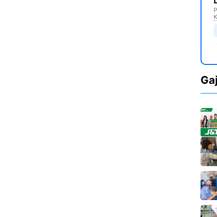
P
K
Ga