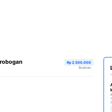
Grobogan
Rp 2.500.000
Bulanan
A
J
J