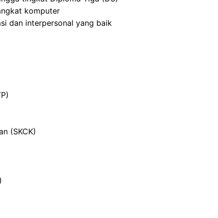
angkat komputer
i dan interpersonal yang baik
TP)
ian (SKCK)
)