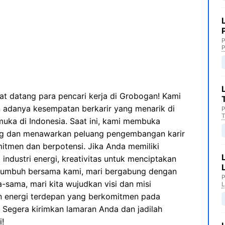
P
P
t datang para pencari kerja di Grobogan! Kami
adanya kesempatan berkarir yang menarik di
P
T
muka di Indonesia. Saat ini, kami membuka
g dan menawarkan peluang pengembangan karir
mitmen dan berpotensi. Jika Anda memiliki
industri energi, kreativitas untuk menciptakan
uk tumbuh bersama kami, mari bergabung dengan
P
-sama, mari kita wujudkan visi dan misi
L
n energi terdepan yang berkomitmen pada
 Segera kirimkan lamaran Anda dan jadilah
i!