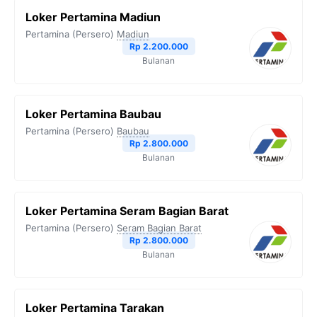
b
t
g
s
L
Loker Pertamina Madiun
o
e
r
A
i
Pertamina (Persero)
Madiun
o
r
a
p
n
Rp 2.200.000
Bulanan
k
m
p
k
Loker Pertamina Baubau
Pertamina (Persero)
Baubau
Rp 2.800.000
Bulanan
Loker Pertamina Seram Bagian Barat
Pertamina (Persero)
Seram Bagian Barat
Rp 2.800.000
Bulanan
Loker Pertamina Tarakan