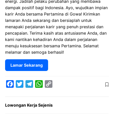
energi. Jadilah pelaku perubahan yang membawa
dampak positif bagi Indonesia. Ayo, wujudkan impian
karir Anda bersama Pertamina di Gowa! Kirimkan
lamaran Anda sekarang dan bersiaplah untuk
menapaki perjalanan karir yang penuh prestasi dan
pencapaian. Terima kasih atas antusiasme Anda, dan
kami nantikan kehadiran Anda dalam perjalanan
menuju kesuksesan bersama Pertamina. Selamat
melamar dan semoga berhasil!
Lamar Sekarang
F
T
T
W
C
a
w
e
h
o
c
i
l
a
p
Lowongan Kerja Sejenis
e
t
e
t
y