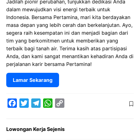
Jadilah pionir perubahan, tunjukkan dedikasi Anda
dalam mewujudkan visi energi terbaik untuk
Indonesia. Bersama Pertamina, mari kita berdayakan
masa depan yang lebih cerah dan berkelanjutan. Ayo,
segera raih kesempatan ini dan menjadi bagian dari
tim yang berkomitmen untuk memberikan yang
terbaik bagi tanah air. Terima kasih atas partisipasi
Anda, dan kami sangat menantikan kehadiran Anda di
perjalanan karir bersama Pertamina!
Lamar Sekarang
F
T
T
W
C
a
w
e
h
o
c
i
l
a
p
Lowongan Kerja Sejenis
e
t
e
t
y