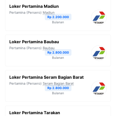
b
t
g
s
L
Loker Pertamina Madiun
o
e
r
A
i
Pertamina (Persero)
Madiun
o
r
a
p
n
Rp 2.200.000
Bulanan
k
m
p
k
Loker Pertamina Baubau
Pertamina (Persero)
Baubau
Rp 2.800.000
Bulanan
Loker Pertamina Seram Bagian Barat
Pertamina (Persero)
Seram Bagian Barat
Rp 2.800.000
Bulanan
Loker Pertamina Tarakan