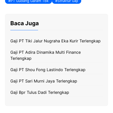
PT Gudang Garam Tbk
Struktur Gaji
e
t
e
t
y
b
t
g
s
L
o
e
r
A
i
Baca Juga
o
r
a
p
n
k
m
p
k
Gaji PT Tiki Jalur Nugraha Eka Kurir Terlengkap
Gaji PT Adira Dinamika Multi Finance
Terlengkap
Gaji PT Shou Fong Lastindo Terlengkap
Gaji PT Sari Murni Jaya Terlengkap
Gaji Bpr Tulus Dadi Terlengkap