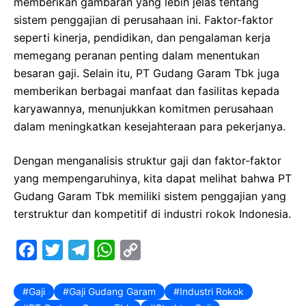
memberikan gambaran yang lebih jelas tentang
sistem penggajian di perusahaan ini. Faktor-faktor
seperti kinerja, pendidikan, dan pengalaman kerja
memegang peranan penting dalam menentukan
besaran gaji. Selain itu, PT Gudang Garam Tbk juga
memberikan berbagai manfaat dan fasilitas kepada
karyawannya, menunjukkan komitmen perusahaan
dalam meningkatkan kesejahteraan para pekerjanya.
Dengan menganalisis struktur gaji dan faktor-faktor
yang mempengaruhinya, kita dapat melihat bahwa PT
Gudang Garam Tbk memiliki sistem penggajian yang
terstruktur dan kompetitif di industri rokok Indonesia.
F
T
T
W
C
a
w
e
h
o
c
i
l
a
p
Gaji
Gaji Gudang Garam
Industri Rokok