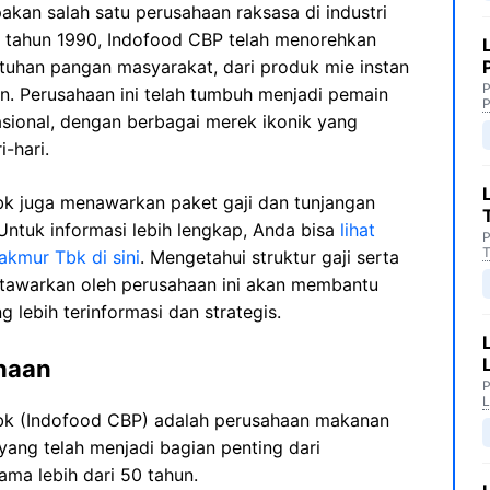
akan salah satu perusahaan raksasa di industri
k tahun 1990, Indofood CBP telah menorehkan
tuhan pangan masyarakat, dari produk mie instan
P
. Perusahaan ini telah tumbuh menjadi pemain
P
asional, dengan berbagai merek ikonik yang
-hari.
k juga menawarkan paket gaji dan tunjangan
Untuk informasi lebih lengkap, Anda bisa
lihat
P
T
akmur Tbk di sini
. Mengetahui struktur gaji serta
tawarkan oleh perusahaan ini akan membantu
lebih terinformasi dan strategis.
ahaan
P
L
k (Indofood CBP) adalah perusahaan makanan
yang telah menjadi bagian penting dari
ma lebih dari 50 tahun.