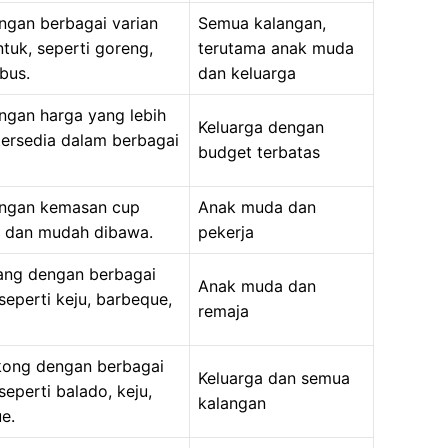
engan berbagai varian
Semua kalangan,
tuk, seperti goreng,
terutama anak muda
bus.
dan keluarga
engan harga yang lebih
Keluarga dengan
tersedia dalam berbagai
budget terbatas
engan kemasan cup
Anak muda dan
s dan mudah dibawa.
pekerja
tang dengan berbagai
Anak muda dan
 seperti keju, barbeque,
remaja
gkong dengan berbagai
Keluarga dan semua
 seperti balado, keju,
kalangan
e.