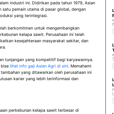
am industri ini. Didirikan pada tahun 1979, Asian
h satu pemain utama di pasar global, dengan
duksi yang terintegrasi.
P
P
i telah berkomitmen untuk mengembangkan
rkebunan kelapa sawit. Perusahaan ini telah
katkan kesejahteraan masyarakat sekitar, dan
ra.
P
T
an tunjangan yang kompetitif bagi karyawannya.
 bisa
lihat info gaji Asian Agri di sini
. Memahami
t tambahan yang ditawarkan oleh perusahaan ini
san karier yang lebih terinformasi dan
P
L
haan perkebunan kelapa sawit terbesar di