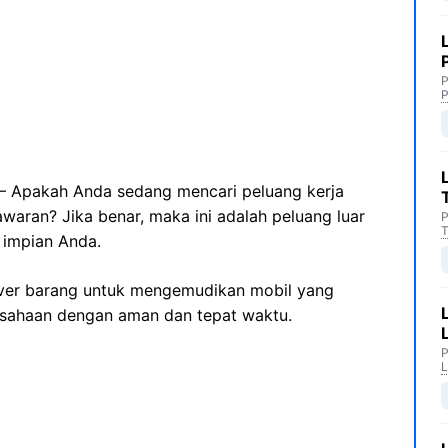
P
P
– Apakah Anda sedang mencari peluang kerja
aran? Jika benar, maka ini adalah peluang luar
P
T
 impian Anda.
river barang untuk mengemudikan mobil yang
sahaan dengan aman dan tepat waktu.
P
L