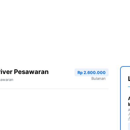
river Pesawaran
Rp 2.600.000
Bulanan
sawaran
A
J
J