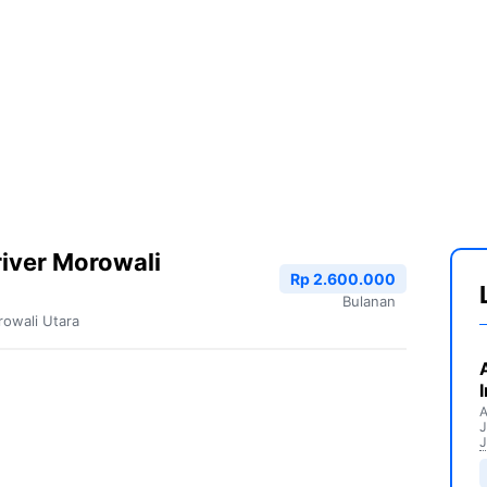
iver Morowali
Rp 2.600.000
Bulanan
owali Utara
A
J
J