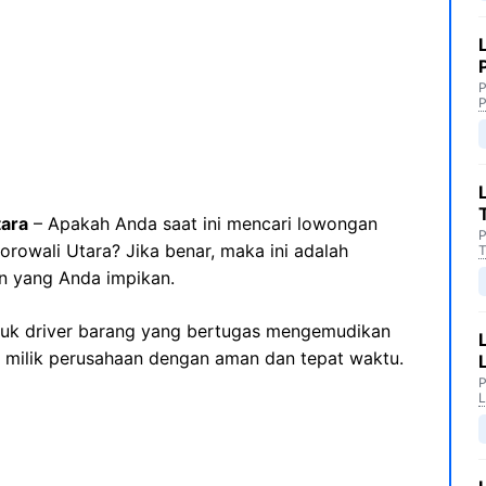
P
P
tara
– Apakah Anda saat ini mencari lowongan
P
orowali Utara? Jika benar, maka ini adalah
T
n yang Anda impikan.
ntuk driver barang yang bertugas mengemudikan
milik perusahaan dengan aman dan tepat waktu.
P
L