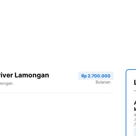
river Lamongan
Rp 2.700.000
Bulanan
mongan
A
J
J