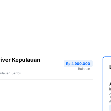
iver Kepulauan
Rp 4.900.000
Bulanan
ulauan Seribu
A
J
J