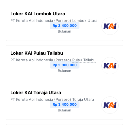
b
t
g
s
L
Loker KAI Lombok Utara
o
e
r
A
i
PT Kereta Api Indonesia (Persero)
Lombok Utara
o
r
a
p
n
Rp 2.400.000
Bulanan
k
m
p
k
Loker KAI Pulau Taliabu
PT Kereta Api Indonesia (Persero)
Pulau Taliabu
Rp 2.900.000
Bulanan
Loker KAI Toraja Utara
PT Kereta Api Indonesia (Persero)
Toraja Utara
Rp 3.400.000
Bulanan