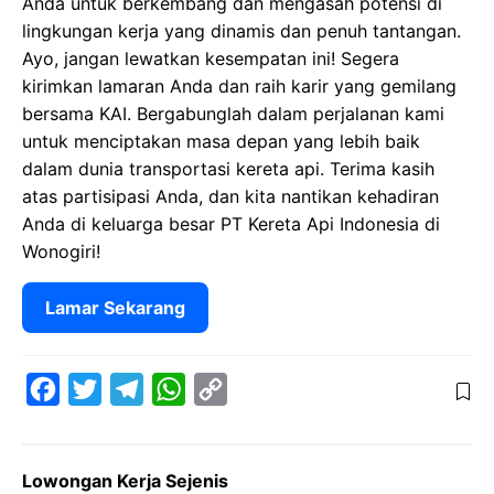
Anda untuk berkembang dan mengasah potensi di
lingkungan kerja yang dinamis dan penuh tantangan.
Ayo, jangan lewatkan kesempatan ini! Segera
kirimkan lamaran Anda dan raih karir yang gemilang
bersama KAI. Bergabunglah dalam perjalanan kami
untuk menciptakan masa depan yang lebih baik
dalam dunia transportasi kereta api. Terima kasih
atas partisipasi Anda, dan kita nantikan kehadiran
Anda di keluarga besar PT Kereta Api Indonesia di
Wonogiri!
Lamar Sekarang
F
T
T
W
C
a
w
e
h
o
c
i
l
a
p
Lowongan Kerja Sejenis
e
t
e
t
y