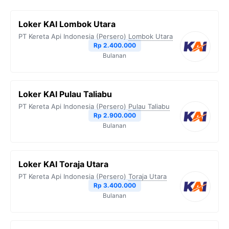
b
t
g
s
L
Loker KAI Lombok Utara
o
e
r
A
i
PT Kereta Api Indonesia (Persero)
Lombok Utara
o
r
a
p
n
Rp 2.400.000
Bulanan
k
m
p
k
Loker KAI Pulau Taliabu
PT Kereta Api Indonesia (Persero)
Pulau Taliabu
Rp 2.900.000
Bulanan
Loker KAI Toraja Utara
PT Kereta Api Indonesia (Persero)
Toraja Utara
Rp 3.400.000
Bulanan