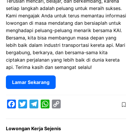
Teruslah mencari, belajar, dan berkembang, karena
setiap langkah adalah peluang untuk meraih sukses.
Kami mengajak Anda untuk terus memantau informasi
lowongan di masa mendatang dan bersiaplah untuk
menghadapi peluang-peluang menarik bersama KAI.
Bersama, kita bisa membangun masa depan yang
lebih baik dalam industri transportasi kereta api. Mari
bergabung, berkarya, dan bersama-sama kita
ciptakan perjalanan yang lebih baik di dunia kereta
api. Terima kasih dan semangat selalu!
Lamar Sekarang
F
T
T
W
C
a
w
e
h
o
c
i
l
a
p
Lowongan Kerja Sejenis
e
t
e
t
y