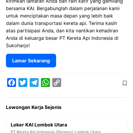
kirimkan lamaran Anda dan raih karir yang gemilang
bersama KAI. Bergabunglah dalam perjalanan kami
untuk menciptakan masa depan yang lebih baik
dalam dunia transportasi kereta api. Terima kasih
atas partisipasi Anda, dan kita nantikan kehadiran
Anda di keluarga besar PT Kereta Api Indonesia di
Sukoharjo!
Lamar Sekarang
F
T
T
W
C
a
w
e
h
o
c
i
l
a
p
Lowongan Kerja Sejenis
e
t
e
t
y
b
t
g
s
L
Loker KAI Lombok Utara
o
e
r
A
i
PT Kereta Api Indonesia (Persero)
Lombok Utara