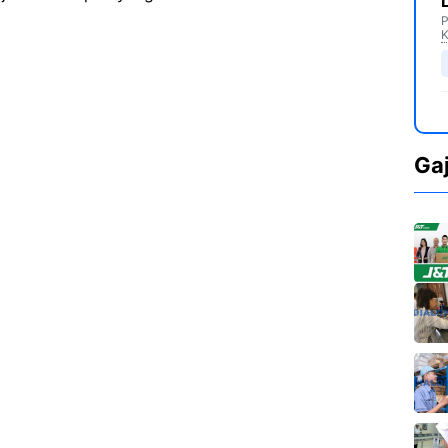
P
K
Ga