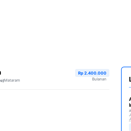
m
Rp 2.400.000
Bulanan
Mataram
ro)
A
J
J