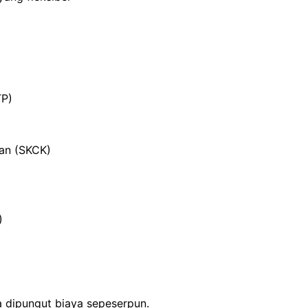
TP)
ian (SKCK)
)
a dipungut biaya sepeserpun.