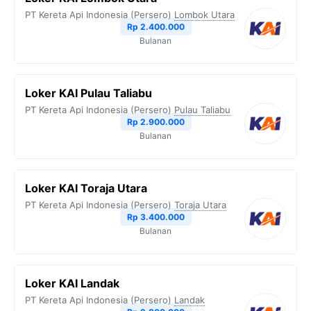
o
e
r
A
i
PT Kereta Api Indonesia (Persero)
Lombok Utara
o
r
a
p
n
Rp 2.400.000
Bulanan
k
m
p
k
Loker KAI Pulau Taliabu
PT Kereta Api Indonesia (Persero)
Pulau Taliabu
Rp 2.900.000
Bulanan
Loker KAI Toraja Utara
PT Kereta Api Indonesia (Persero)
Toraja Utara
Rp 3.400.000
Bulanan
Loker KAI Landak
PT Kereta Api Indonesia (Persero)
Landak