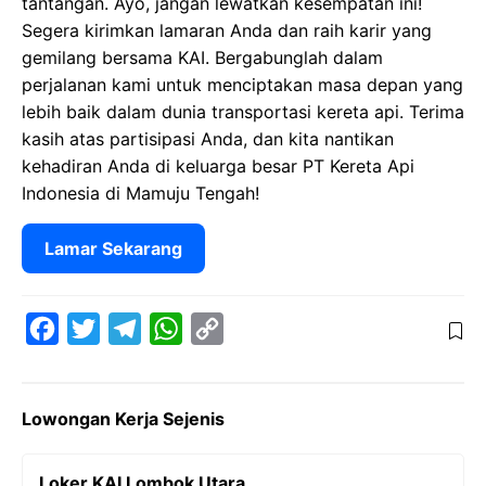
tantangan. Ayo, jangan lewatkan kesempatan ini!
Segera kirimkan lamaran Anda dan raih karir yang
gemilang bersama KAI. Bergabunglah dalam
perjalanan kami untuk menciptakan masa depan yang
lebih baik dalam dunia transportasi kereta api. Terima
kasih atas partisipasi Anda, dan kita nantikan
kehadiran Anda di keluarga besar PT Kereta Api
Indonesia di Mamuju Tengah!
Lamar Sekarang
F
T
T
W
C
a
w
e
h
o
c
i
l
a
p
Lowongan Kerja Sejenis
e
t
e
t
y
b
t
g
s
L
Loker KAI Lombok Utara