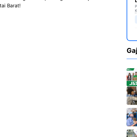
ai Barat!
P
K
Ga