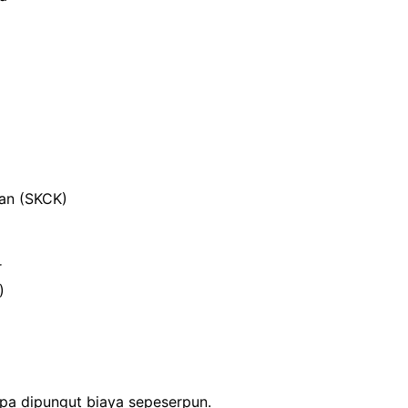
ian (SKCK)
r
)
anpa dipungut biaya sepeserpun.