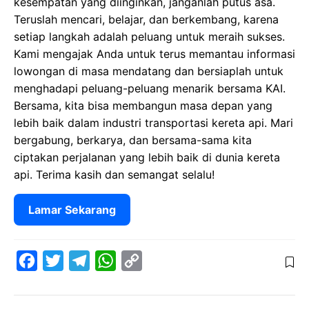
kesempatan yang diinginkan, janganlah putus asa.
Teruslah mencari, belajar, dan berkembang, karena
setiap langkah adalah peluang untuk meraih sukses.
Kami mengajak Anda untuk terus memantau informasi
lowongan di masa mendatang dan bersiaplah untuk
menghadapi peluang-peluang menarik bersama KAI.
Bersama, kita bisa membangun masa depan yang
lebih baik dalam industri transportasi kereta api. Mari
bergabung, berkarya, dan bersama-sama kita
ciptakan perjalanan yang lebih baik di dunia kereta
api. Terima kasih dan semangat selalu!
Lamar Sekarang
F
T
T
W
C
a
w
e
h
o
c
i
l
a
p