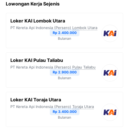
Lowongan Kerja Sejenis
e
t
e
t
y
b
t
g
s
L
Loker KAI Lombok Utara
o
e
r
A
i
PT Kereta Api Indonesia (Persero)
Lombok Utara
o
r
a
p
n
Rp 2.400.000
Bulanan
k
m
p
k
Loker KAI Pulau Taliabu
PT Kereta Api Indonesia (Persero)
Pulau Taliabu
Rp 2.900.000
Bulanan
Loker KAI Toraja Utara
PT Kereta Api Indonesia (Persero)
Toraja Utara
Rp 3.400.000
Bulanan