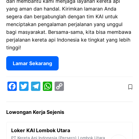
dan membantu kami menjaga layanan kereta api
yang aman dan handal. Kirimkan lamaran Anda
segera dan bergabunglah dengan tim KAI untuk
menciptakan pengalaman perjalanan yang unggul
bagi masyarakat. Bersama-sama, kita bisa membawa
perjalanan kereta api Indonesia ke tingkat yang lebih
tinggi!
Lamar Sekarang
F
T
T
W
C
a
w
e
h
o
c
i
l
a
p
Lowongan Kerja Sejenis
e
t
e
t
y
b
t
g
s
L
Loker KAI Lombok Utara
o
e
r
A
i
PT Kereta Api Indonesia (Persero)
Lombok Utara