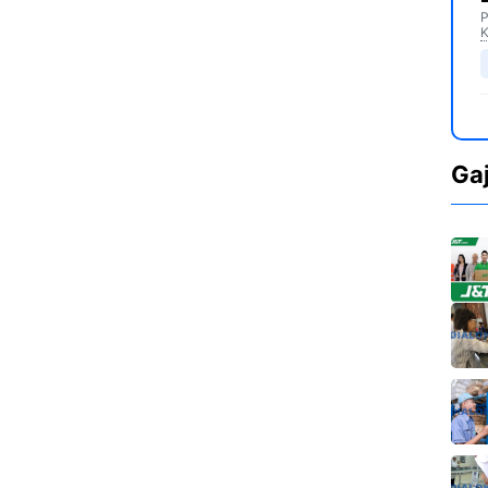
P
K
Ga