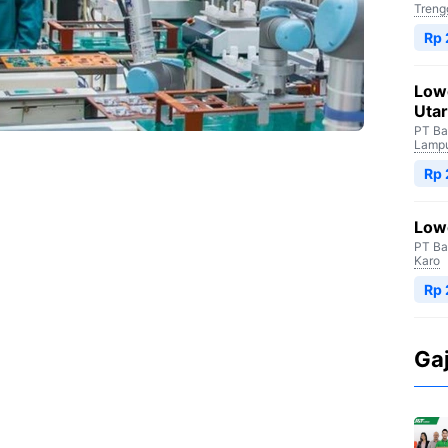
Treng
Rp
Low
Uta
PT Ba
Lampu
Rp
Low
PT Ba
Karo
Rp 
Ga