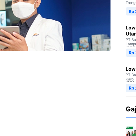
Treng
Rp
Low
Uta
PT Ba
Lampu
Rp
Low
PT Ba
Karo
Rp 
Ga