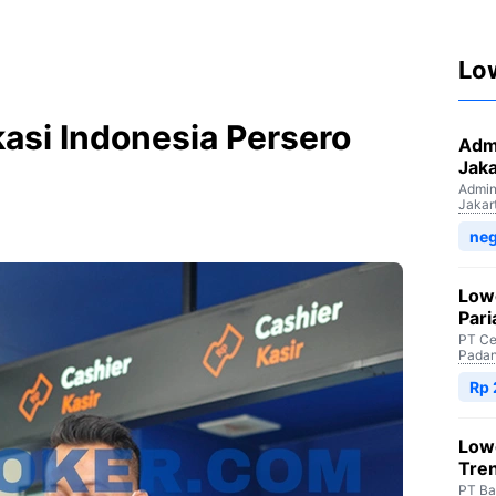
Lo
ikasi Indonesia Persero
Admi
Jaka
Admini
Jakar
neg
Low
Par
PT Ce
Padan
Rp
Low
Tre
PT Ba