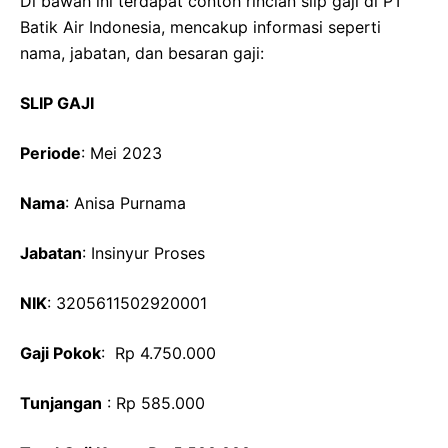
Di bawah ini terdapat contoh rincian slip gaji di PT
Batik Air Indonesia, mencakup informasi seperti
nama, jabatan, dan besaran gaji:
SLIP GAJI
Periode
: Mei 2023
Nama
: Anisa Purnama
Jabatan
: Insinyur Proses
NIK
: 3205611502920001
Gaji Pokok
: Rp 4.750.000
Tunjangan
: Rp 585.000