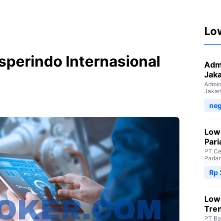
Lo
osperindo Internasional
Admi
Jaka
Admini
Jakar
neg
Low
Par
PT Ce
Padan
Rp
Low
Tre
PT Ba