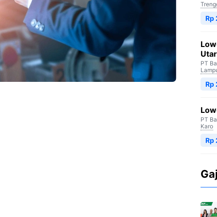
Treng
Rp
Low
Uta
PT Ba
Lampu
Rp
Low
PT Ba
Karo
Rp 
Ga