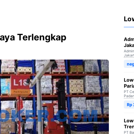
Lo
Raya Terlengkap
Admi
Jaka
Admini
Jakar
neg
Low
Par
PT Ce
Padan
Rp
Low
Tre
PT Ba