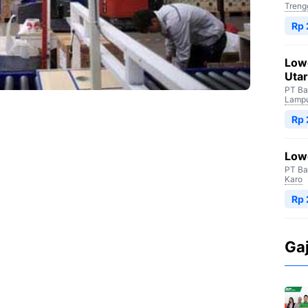
Treng
Rp
Low
Uta
PT Ba
Lampu
Rp
Low
PT Ba
Karo
Rp 
Ga